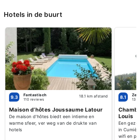
Hotels in de buurt
Fantastisch
Zee
18.1 km afstand
9.3
8.1
110 reviews
138 
Maison d’hôtes Joussaume Latour
Chambr
Louis
De maison d'hôtes biedt een intieme en
warme sfeer, ver weg van de drukte van
Een gezel
hotels
in Cumière
wifi en p