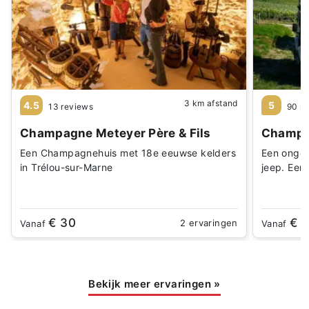
3 km afstand
4.5
5
13 reviews
90 r
Champagne Meteyer Père & Fils
Champa
Een Champagnehuis met 18e eeuwse kelders
Een ongel
in Trélou-sur-Marne
jeep. Een
€ 30
€ 
2 ervaringen
Vanaf
Vanaf
Bekijk meer ervaringen
»