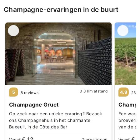
Champagne-ervaringen in de buurt
0.3 km afstand
5
4.9
8 reviews
23 r
Champagne Gruet
Champa
Op zoek naar een unieke ervaring? Bezoek
Een warm 
ons Champagnehuis in het charmante
proeverij 
Buxeuil, in de Côte des Bar
van de st
€ 12
€ 1
2 ervaringen
Vanaf
Vanaf