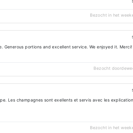
Bezocht in het week
 Generous portions and excellent service. We enjoyed it. Merci!
Bezocht doordewe
uipe. Les champagnes sont exellents et servis avec les explicatio
Bezocht in het week