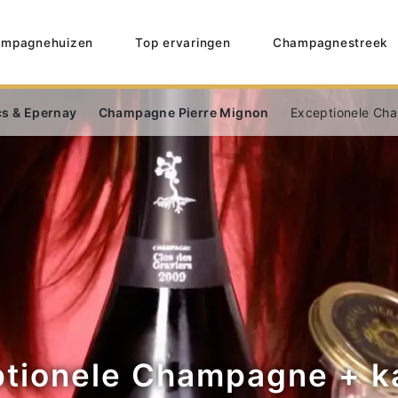
mpagnehuizen
Top ervaringen
Champagnestreek
cs & Epernay
Champagne Pierre Mignon
Exceptionele Ch
tionele Champagne + k