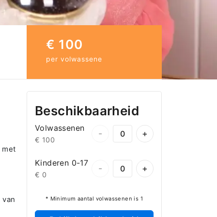
€ 100
per volwassene
Beschikbaarheid
Volwassenen
-
+
€ 100
d met
Kinderen 0-17
-
+
€ 0
m van
* Minimum aantal volwassenen is 1