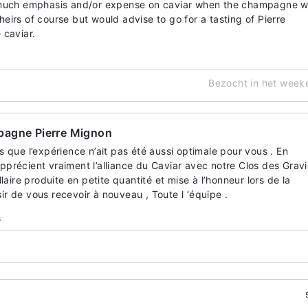
 much emphasis and/or expense on caviar when the champagne 
 theirs of course but would advise to go for a tasting of Pierre
 caviar.
Bezocht in het week
pagne Pierre Mignon
que l’expérience n’ait pas été aussi optimale pour vous . En
apprécient vraiment l’alliance du Caviar avec notre Clos des Gravi
aire produite en petite quantité et mise à l’honneur lors de la
sir de vous recevoir à nouveau , Toute l ‘équipe .
s