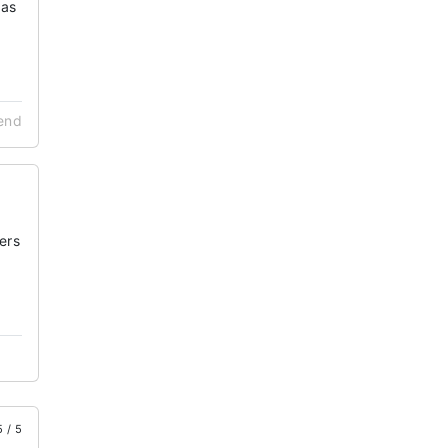
was
end
ers
5 / 5