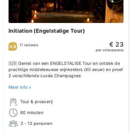
Initiation (Engelstalige Tour)
€ 23
11 reviews
4.8
per volwassene
🇬🇧 Geniet van een ENGELSTALIGE Tour en ontdek de
prachtige middeleeuwse wijnkelders (XII eeuw) en proef
2 verschillende cuvée Champagnes
Meer info »
Tour & proeverij
60 minuten
2 - 12 personen