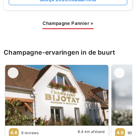
Champagne Pannier
»
Champagne-ervaringen in de buurt
8.4 km afstand
4.8
4.9
9 reviews
90 r