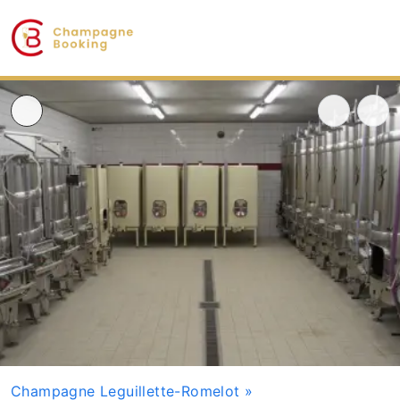
Champagne Leguillette-Romelot
»