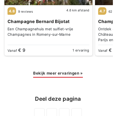
4.6 km afstand
4.8
4.7
9 reviews
62 r
Champagne Bernard Bijotat
Champa
Een Champagnehuis met sulfiet-vrije
Ontdek de
Champagnes in Romeny-sur-Marne
Châteaux-
Parijs en 
€ 9
€ 1
1 ervaring
Vanaf
Vanaf
Bekijk meer ervaringen
»
Deel deze pagina