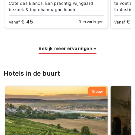
Côte des Blancs. Een prachtig wijngaard
te voet in
bezoek & top champagne lunch
fantastisc
€ 45
€ 
3 ervaringen
Vanaf
Vanaf
Bekijk meer ervaringen
»
Hotels in de buurt
Nieuw