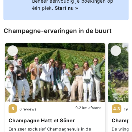
Beheer eenvoudig je boekingen op
één plek.
Start nu »
Champagne-ervaringen in de buurt
0.2 km afstand
5
4.3
6 reviews
19 r
Champagne Hatt et Söner
Champa
Een zeer exclusief Champagnehuis in de
De wijnga