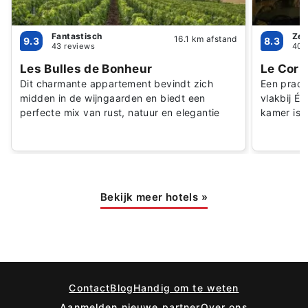
Fantastisch
Zee
16.1 km afstand
9.3
8.3
43 reviews
408
Les Bulles de Bonheur
Le Corr
Dit charmante appartement bevindt zich
Een pracht
midden in de wijngaarden en biedt een
vlakbij Ép
perfecte mix van rust, natuur en elegantie
kamer is 
Bekijk meer hotels
»
Contact
Blog
Handig om te weten
Aanmelden nieuwe partner
Over ons